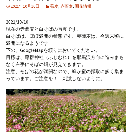
2021年10月10日
蕎麦
,
赤蕎麦
,
開花情報
2021/10/10
現在の赤蕎麦と白そばの写真です。
白そばは、ほぼ満開の状態です、赤蕎麦は、今週末頃に
満開になるようです
下の、GoogleMapを頼りにおいでください。
目標は、藤群神社（ふじむれ）を耶馬渓方向に進みまも
なく左手にそばの畑が見えてきます。
注意、そばの花が満開なので、蜂が蜜の採取に多く集ま
っています。ご注意を！ 刺激しないように。