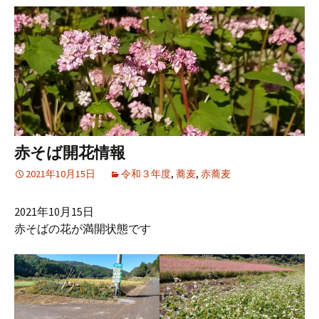
プ
赤そば開花情報
2021年10月15日
令和３年度
,
蕎麦
,
赤蕎麦
2021年10月15日
赤そばの花が満開状態です