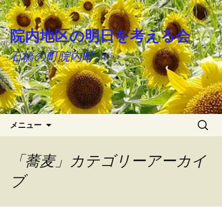
院内地区の明日を考える会
石橋の町院内町 site
コ
検
メニュー
ン
索:
テ
ン
「蕎麦」カテゴリーアーカイ
ツ
ブ
へ
ス
キ
ッ